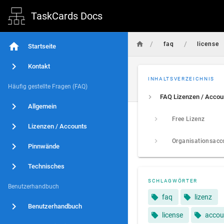
TaskCards Docs
/
/
faq
license
Startseite
Kontakt
INHALTSVERZEICHNIS
Häufig gestellte Fragen (FAQ)
FAQ Lizenzen / Accou
Allgemein
Free Lizenz
Lizenzen / Accounts
Pinnwände
Technisches
SCHLAGWÖRTER
Benutzerhandbuch
faq
lizenz
Benutzerhandbuch
license
accou