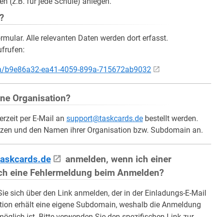
 (z.B. für jede Schule) anlegen.
?
ormular. Alle relevanten Daten werden dort erfasst.
frufen:
tion/b9e86a32-ea41-4059-899a-715672ab9032
ine Organisation?
erzeit per E-Mail an
support@taskcards.de
bestellt werden.
enzen und den Namen ihrer Organisation bzw. Subdomain an.
/taskcards.de
anmelden, wenn ich einer
ich eine Fehlermeldung beim Anmelden?
e sich über den Link anmelden, der in der Einladungs-E-Mail
ation erhält eine eigene Subdomain, weshalb die Anmeldung
möglich ist. Bitte verwenden Sie den spezifischen Link zur